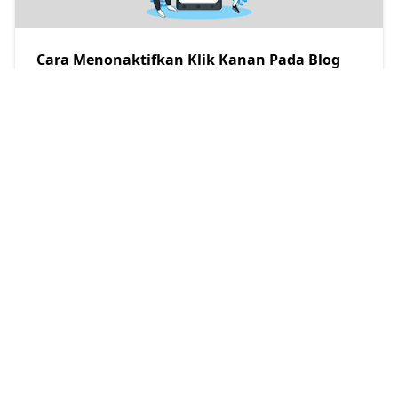
Cara Menonaktifkan Klik Kanan Pada Blog
Jagoan Adsense
2018/12/13
Cara Mengatasi Thumbnail Share Facebook
Yang Hilang
Jagoan AdSense
2022/3/25