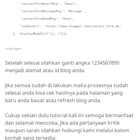
'contactFormEmailMsg': 'Email',
'contactFormMessageMsg': 'Message',
'contactFormSendMsg': 'Send',
'submitUrl': 'https://www.blogger.com/contact-form.do'
}, 'displayModeFull')); //]]>
</script>
Setelah selesai silahkan ganti angka 1234567890
menjadi alamat atau id blog anda.
Jika semua sudah di lakukan maka prosesnya sudah
selesai anda bisa cek hasilnya pada halaman yang
baru anda bauat atau refresh blog anda.
Cukup sekian dulu tutorial kali ini semoga bermanfaat
dan selamat mencoba, jika ada pertanyaan kritik
maupun saran silahkan hubungi kami melalui kolom
kontak yang tersedia.