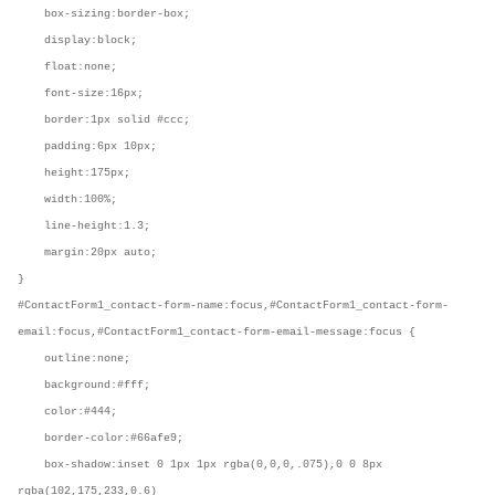
box-sizing:border-box;
display:block;
float:none;
font-size:16px;
border:1px solid #ccc;
padding:6px 10px;
height:175px;
width:100%;
line-height:1.3;
margin:20px auto;
}
#ContactForm1_contact-form-name:focus,#ContactForm1_contact-form-
email:focus,#ContactForm1_contact-form-email-message:focus {
outline:none;
background:#fff;
color:#444;
border-color:#66afe9;
box-shadow:inset 0 1px 1px rgba(0,0,0,.075),0 0 8px
rgba(102,175,233,0.6)