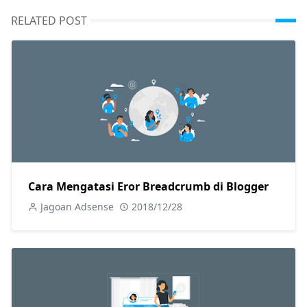
RELATED POST
Cara Mengatasi Eror Breadcrumb di Blogger
Jagoan Adsense
2018/12/28