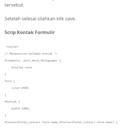
tersebut.
Setelah selesai silahkan klik save.
Scrip Kontak Formulir
<style>
/* Responsive halaman kontak */
#comments,.post_meta,#blogpager {
display:none
}
form {
color:#666
}
#kontak {
width:100%;
}
#ContactForm1_contact-form-name,#ContactForm1_contact-form-email {