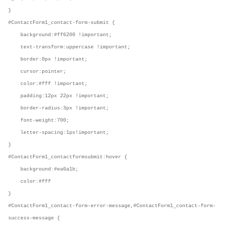
}
#ContactForm1_contact-form-submit {
background:#ff6200 !important;
text-transform:uppercase !important;
border:0px !important;
cursor:pointer;
color:#fff !important;
padding:12px 22px !important;
border-radius:3px !important;
font-weight:700;
letter-spacing:1px!important;
}
#ContactForm1_contactformsubmit:hover {
background:#ea6a1b;
color:#fff
}
#ContactForm1_contact-form-error-message,#ContactForm1_contact-form-
success-message {