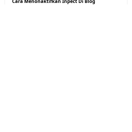
Cara Menonaktifkan Inpect Di Blog
Jagoan Adsense
2018/12/10
Cara Membuat Tabel Of Content Di Blog
Jagoan Adsense
2018/12/16