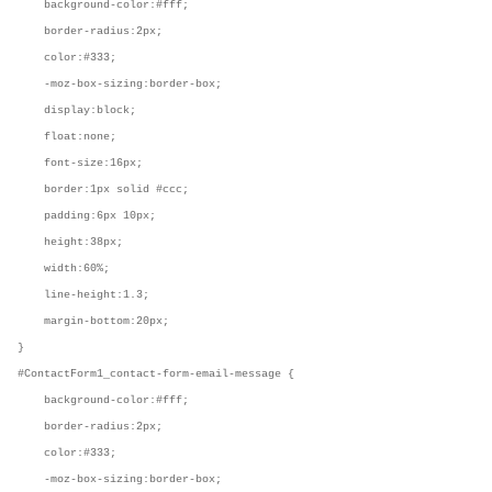
background-color:#fff;
border-radius:2px;
color:#333;
-moz-box-sizing:border-box;
display:block;
float:none;
font-size:16px;
border:1px solid #ccc;
padding:6px 10px;
height:38px;
width:60%;
line-height:1.3;
margin-bottom:20px;
}
#ContactForm1_contact-form-email-message {
background-color:#fff;
border-radius:2px;
color:#333;
-moz-box-sizing:border-box;