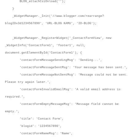
BLOG_attachCsiOnload('');
}
_WidgetManager._Init('//www.blogger.com/rearrange?
blogIDx3d1234567890', 'URL-BLOG KAMU', 'ID-BLOG');
_WidgetManager._RegisterWidget('_ContactFormView', new
_WidgetInfo('ContactForm1', 'footer1', null,
document.getElementById('ContactForm1'), {
'contactFormMessageSendingMsg': 'Sending...',
'contactFormMessageSentMsg': 'Your message has been sent.',
'contactFormMessageNotSentMsg': 'Message could not be sent.
Please try again later.',
'contactFormInvalidEmailMsg': 'A valid email address is
required.',
'contactFormEmptyMessageMsg': 'Message field cannot be
empty.',
'title': 'Contact Form',
'blogid': '1234567890',
'contactFormNameMsg': 'Name',