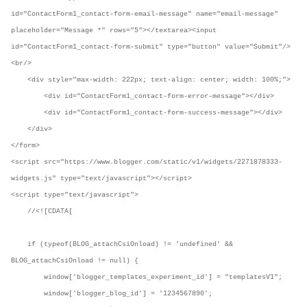
id="ContactForm1_contact-form-email-message" name="email-message"
placeholder="Message *" rows="5"></textarea><input
id="ContactForm1_contact-form-submit" type="button" value="Submit"/>
<br/>
<div style="max-width: 222px; text-align: center; width: 100%;">
<div id="ContactForm1_contact-form-error-message"></div>
<div id="ContactForm1_contact-form-success-message"></div>
</div>
</form>
<script src="https://www.blogger.com/static/v1/widgets/2271878333-
widgets.js" type="text/javascript"></script>
<script type="text/javascript">
//<![CDATA[
if (typeof(BLOG_attachCsiOnload) != 'undefined' &&
BLOG_attachCsiOnload != null) {
window['blogger_templates_experiment_id'] = "templatesV1";
window['blogger_blog_id'] = '1234567890';