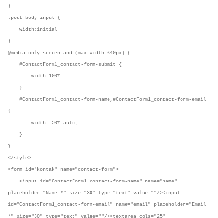
}
.post-body input {
width:initial
}
@media only screen and (max-width:640px) {
#ContactForm1_contact-form-submit {
width:100%
}
#ContactForm1_contact-form-name,#ContactForm1_contact-form-email
{
width: 50% auto;
}
}
</style>
<form id="kontak" name="contact-form">
<input id="ContactForm1_contact-form-name" name="name"
placeholder="Name *" size="30" type="text" value=""/><input
id="ContactForm1_contact-form-email" name="email" placeholder="Email
*" size="30" type="text" value=""/><textarea cols="25"