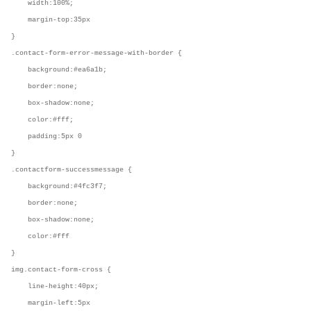
width:100%;
margin-top:35px
}
.contact-form-error-message-with-border {
background:#ea6a1b;
border:none;
box-shadow:none;
color:#fff;
padding:5px 0
}
.contactform-successmessage {
background:#4fc3f7;
border:none;
box-shadow:none;
color:#fff
}
img.contact-form-cross {
line-height:40px;
margin-left:5px