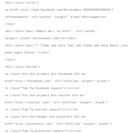
<div class='title'>
<a href='http://web.facebook.com/SeriesWans-289539498428038/?
ref=bookmarks' rel='author' target='_blank'>Kurniawan</a>
</div>
<div class='desc'>Admin dari <a href='' rel='author'
target='_blank'>serieswans.com</a></div>
<div class='desc'>" Tidak ada kata Tapi dan Tidak ada kata Nanti jika
anda ingin Sukses "</div>
</div>
<div class='bottom'>
<a class='btn btn-primary btn-facebook btn-sm'
href='http://facebook.com/' rel='nofollow' target='_blank'>
<i class="fab fa-facebook-square"></i></a>
<a class='btn btn-primary btn-twitter btn-sm'
href='http://twitter.com/' rel='nofollow' target='_blank'>
<i class="fab fa-twitter-square"></i></a>
<a class='btn btn-danger btn-pinterest btn-sm'
href='http://pinterest.com/' rel='nofollow' target='_blank'>
<i class="fab fa-pinterest-square"></i></a>