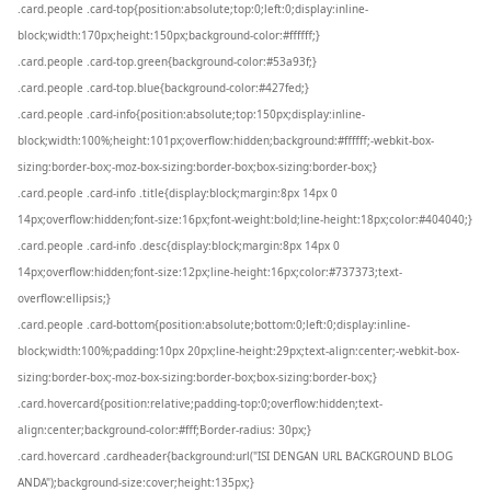
.card.people .card-top{position:absolute;top:0;left:0;display:inline-
block;width:170px;height:150px;background-color:#ffffff;}
.card.people .card-top.green{background-color:#53a93f;}
.card.people .card-top.blue{background-color:#427fed;}
.card.people .card-info{position:absolute;top:150px;display:inline-
block;width:100%;height:101px;overflow:hidden;background:#ffffff;-webkit-box-
sizing:border-box;-moz-box-sizing:border-box;box-sizing:border-box;}
.card.people .card-info .title{display:block;margin:8px 14px 0
14px;overflow:hidden;font-size:16px;font-weight:bold;line-height:18px;color:#404040;}
.card.people .card-info .desc{display:block;margin:8px 14px 0
14px;overflow:hidden;font-size:12px;line-height:16px;color:#737373;text-
overflow:ellipsis;}
.card.people .card-bottom{position:absolute;bottom:0;left:0;display:inline-
block;width:100%;padding:10px 20px;line-height:29px;text-align:center;-webkit-box-
sizing:border-box;-moz-box-sizing:border-box;box-sizing:border-box;}
.card.hovercard{position:relative;padding-top:0;overflow:hidden;text-
align:center;background-color:#fff;Border-radius: 30px;}
.card.hovercard .cardheader{background:url("ISI DENGAN URL BACKGROUND BLOG
ANDA");background-size:cover;height:135px;}