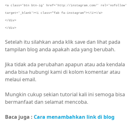
<a class='btn btn-ig' href='http://instagram.com/' rel='nofollow'
target='_blank'><i class="fab fa-instagram"></i></a>
</div>
</div>
Setelah itu silahkan anda klik save dan lihat pada
tampilan blog anda apakah ada yang berubah.
Jika tidak ada perubahan apapun atau ada kendala
anda bisa hubungi kami di kolom komentar atau
melaui email.
Mungkin cukup sekian tutorial kali ini semoga bisa
bermanfaat dan selamat mencoba.
Baca juga :
Cara menambahkan link di blog