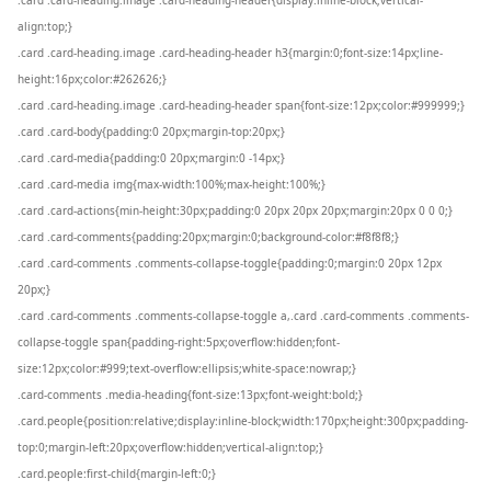
.card .card-heading.image .card-heading-header{display:inline-block;vertical-
align:top;}
.card .card-heading.image .card-heading-header h3{margin:0;font-size:14px;line-
height:16px;color:#262626;}
.card .card-heading.image .card-heading-header span{font-size:12px;color:#999999;}
.card .card-body{padding:0 20px;margin-top:20px;}
.card .card-media{padding:0 20px;margin:0 -14px;}
.card .card-media img{max-width:100%;max-height:100%;}
.card .card-actions{min-height:30px;padding:0 20px 20px 20px;margin:20px 0 0 0;}
.card .card-comments{padding:20px;margin:0;background-color:#f8f8f8;}
.card .card-comments .comments-collapse-toggle{padding:0;margin:0 20px 12px
20px;}
.card .card-comments .comments-collapse-toggle a,.card .card-comments .comments-
collapse-toggle span{padding-right:5px;overflow:hidden;font-
size:12px;color:#999;text-overflow:ellipsis;white-space:nowrap;}
.card-comments .media-heading{font-size:13px;font-weight:bold;}
.card.people{position:relative;display:inline-block;width:170px;height:300px;padding-
top:0;margin-left:20px;overflow:hidden;vertical-align:top;}
.card.people:first-child{margin-left:0;}