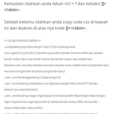
Kemudian silahkan anda tekan ctrl + f dan ketiakn
]]>
</skin>.
Setelah ketemu silahkan anda copy code css di bawah
ini dan letakan di atas nya kode
]]></skin>.
/* CSS AUTHOR BOX KEREN */
.card{padding-top:20px;margin:10px 0 20px 0;background-
color:rgba(214,224,226,0.2);border-top-width:0;border-bottom-width:2px;-webkit-
border-radius:3px;-moz-border-radius:3px;border-radius:3px;-webkit-box-
shadow:none;-moz-box-shadow:none;box-shadow:none;-webkit-box-sizing:border-box;-
moz-box-sizing:border-box;box-sizing:border-box;}
.card .card-heading{padding:0 20px;margin:0;}
.card .card-heading.simple{font-size:20px;font-weight:300;color:#777;border-
bottom:1px solid #e5e5e5;}
.card .card-heading.image img{display:inline-block;width:46px;height:46px;margin-
right:15px;vertical-align:top;border:0;-webkit-border-radius:50%;-moz-border-
radius:50%;border-radius:50%;}