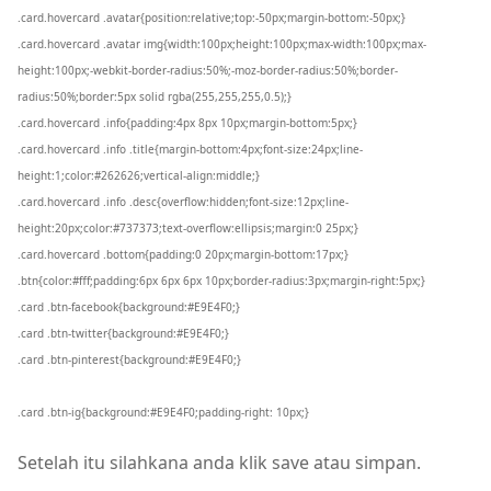
.card.hovercard .avatar{position:relative;top:-50px;margin-bottom:-50px;}
.card.hovercard .avatar img{width:100px;height:100px;max-width:100px;max-
height:100px;-webkit-border-radius:50%;-moz-border-radius:50%;border-
radius:50%;border:5px solid rgba(255,255,255,0.5);}
.card.hovercard .info{padding:4px 8px 10px;margin-bottom:5px;}
.card.hovercard .info .title{margin-bottom:4px;font-size:24px;line-
height:1;color:#262626;vertical-align:middle;}
.card.hovercard .info .desc{overflow:hidden;font-size:12px;line-
height:20px;color:#737373;text-overflow:ellipsis;margin:0 25px;}
.card.hovercard .bottom{padding:0 20px;margin-bottom:17px;}
.btn{color:#fff;padding:6px 6px 6px 10px;border-radius:3px;margin-right:5px;}
.card .btn-facebook{background:#E9E4F0;}
.card .btn-twitter{background:#E9E4F0;}
.card .btn-pinterest{background:#E9E4F0;}
.card .btn-ig{background:#E9E4F0;padding-right: 10px;}
Setelah itu silahkana anda klik save atau simpan.