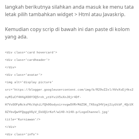
langkah berikutnya silahkan anda masuk ke menu tata
letak pilih tambahkan widget > Html atau Javaskrip.
Kemudian copy scrip di bawah ini dan paste di kolom
yang ada.
<div class='card hovercard'>
<div class='cardheader'>
</div>
<div class='avatar'>
<img alt='display picture'
src='https://blogger.googleusercontent.com/img/b/R29vZ2xl/AVvXsEj4ks2
nyMIuCf4H4gX08Y3Q5rnh_ytbYviV5xXnJ8jr4Df-
H7VsGOFpNcksFKcVqhiLfQh0GodyoirnvgwSVRrMdZSK_7X0zg34Vjmj2iyUtbF_4QcUX
8ZYbvQw4fQqggVGyV_EkUQ1rKof/w140-h140-p/LogoChannel.jpg'
title='Kurniawan'/>
</div>
<div class='info'>