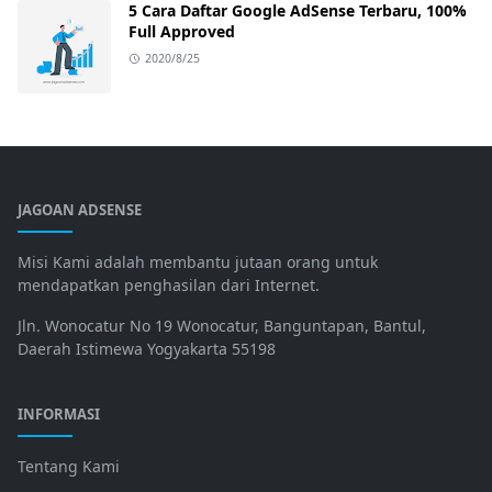
5 Cara Daftar Google AdSense Terbaru, 100%
Full Approved
2020/8/25
JAGOAN ADSENSE
Misi Kami adalah membantu jutaan orang untuk
mendapatkan penghasilan dari Internet.
Jln. Wonocatur No 19 Wonocatur, Banguntapan, Bantul,
Daerah Istimewa Yogyakarta 55198
INFORMASI
Tentang Kami