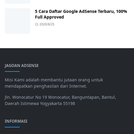
5 Cara Daftar Google AdSense Terbaru, 100%
Full Approved
2020/8/25
JAGOAN ADSENSE
Misi Kami adalah membantu jutaan orang untuk
mendapatkan penghasilan dari Internet.
Jln. Wonocatur No 19 Wonocatur, Banguntapan, Bantul,
Daerah Istimewa Yogyakarta 55198
INFORMASI