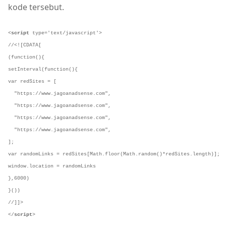
kode tersebut.
<
script
type
=
'text/javascript'
>
//<![CDATA[
(
function
(
)
{

setInterval(
function
(
)
var
 redSites = [

"
https://www.jagoanadsense.com
"
,

"
https://www.
jagoanadsense
.com
"
,

"
https://www.
jagoanadsense
.com
"
,

"
https://www.
jagoanadsense
.com
"
,

var
 randomLinks = redSites[
Math
.floor(
Math
window
.location = randomLinks

},
6000
)

//]]>
</
script
>