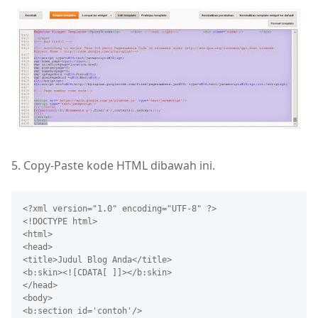
5. Copy-Paste kode HTML dibawah ini.
<?xml version="1.0" encoding="UTF-8" ?>

<!DOCTYPE html>

<html>

<head>

<title>Judul Blog Anda</title>

<b:skin><![CDATA[ ]]></b:skin>

</head>

<body>

<b:section id='contoh'/>
