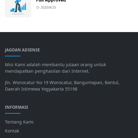
2020/8/25
JAGOAN ADSENSE
Misi Kami adalah membantu jutaan orang untuk
mendapatkan penghasilan dari Internet.
Jln. Wonocatur No 19 Wonocatur, Banguntapan, Bantul,
Daerah Istimewa Yogyakarta 55198
INFORMASI
Tentang Kami
Kontak