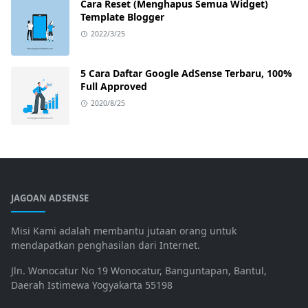
Cara Reset (Menghapus Semua Widget)
Template Blogger
2022/3/25
5 Cara Daftar Google AdSense Terbaru, 100%
Full Approved
2020/8/25
JAGOAN ADSENSE
Misi Kami adalah membantu jutaan orang untuk
mendapatkan penghasilan dari Internet.
Jln. Wonocatur No 19 Wonocatur, Banguntapan, Bantul,
Daerah Istimewa Yogyakarta 55198