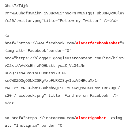
Ghsk7xTdjG-
CmrwwOuhdfQ3Kikn_198ugwIirnNorNTWL9IqQs_BbDGPQxX8leY
/s20/twitter.png"title="Follow my Twitter" /></a>
<a
href="https://www.facebook.com/
alamatfacebooksobat
">
<img alt="Facebook"border="0"
src="https://blogger.googleusercontent.com/img/b/R29
vZ2xl/AVvXsEh-zPQHbstt-yoaZ_VLO4aNn-
GFoQ7Ies43s91sE00oMto17BTM-
xu6WDZQ3gODNXCSRgYxpFLRKZ8qvIuzV5HRcaMx1-
YREE2zLeNL0-bmiBBubNbyQLSFLmLXKoQMVHXPuNASIB679gE/
s20 /facebook.png" title="Find me on Facebook" />
</a>
<a href="https://instagram.com/
alamatigsobat
"><img
alt="Instagram" border="0"