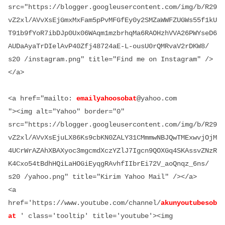
src="https://blogger.googleusercontent.com/img/b/R29
vZ2xl/AVvXsEjGmxMxFam5pPvMFGfEy0y2SMZaWWFZUGWs55f1kU
T91b9fYoR7ibDJp0Ux06WAqm1mzbrhqMa6RAOHzhVVA26PWYseD6
AUDaAyaTrDIelAvP40Zfj48724aE-L-ousU0rQMRvaV2rDKW8/
s20 /instagram.png" title="Find me on Instagram" />
</a>
<a href="mailto:
emailyahoosobat
@yahoo.com
"><img alt="Yahoo" border="0"
src="https://blogger.googleusercontent.com/img/b/R29
vZ2xl/AVvXsEjuLX86Ks9cbKN0ZALY31CMmmwNBJQwTMExwvjOjM
4UCrWrAZAhXBAXyoc3mgcmdXczYZlJ7Igcn9QOXGq4SKAssvZNzR
K4Cxo54tBdhHQiLaHOGiEyqgRAvhfIIbrEi72V_aoQnqz_6ns/
s20 /yahoo.png" title="Kirim Yahoo Mail" /></a>
<a
href='https://www.youtube.com/channel/
akunyoutubesob
at
' class='tooltip' title='youtube'><img