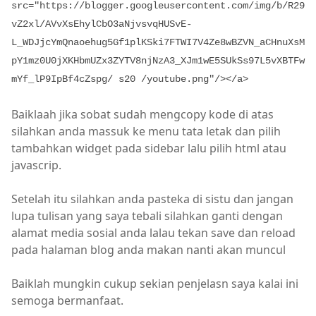
src="https://blogger.googleusercontent.com/img/b/R29
vZ2xl/AVvXsEhylCbO3aNjvsvqHUSvE-
L_WDJjcYmQnaoehug5Gf1plKSki7FTWI7V4Ze8wBZVN_aCHnuXsM
pY1mz0U0jXKHbmUZx3ZYTV8njNzA3_XJm1wE5SUkSs97L5vXBTFw
mYf_lP9IpBf4cZspg/ s20 /youtube.png"/></a>
Baiklaah jika sobat sudah mengcopy kode di atas
silahkan anda massuk ke menu tata letak dan pilih
tambahkan widget pada sidebar lalu pilih html atau
javascrip.
Setelah itu silahkan anda pasteka di sistu dan jangan
lupa tulisan yang saya tebali silahkan ganti dengan
alamat media sosial anda lalau tekan save dan reload
pada halaman blog anda makan nanti akan muncul
Baiklah mungkin cukup sekian penjelasn saya kalai ini
semoga bermanfaat.