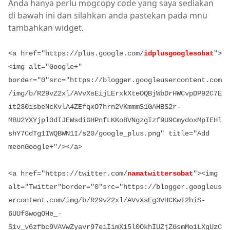
Anda hanya perlu mogcopy code yang saya sediakan
di bawah ini dan silahkan anda pastekan pada mnu
tambahkan widget.
<a href="https://plus.google.com/
idplusgooglesobat
">
<img alt="Google+"
border="0"src="https://blogger.googleusercontent.com
/img/b/R29vZ2xl/AVvXsEijLErxkXteOQBjWbDrHWCvpDP92C7E
it230isbeNcKvlA4ZEfqxO7hrn2VKmmmS1GAHBS2r-
MBU2YXYjpl0dIJEWsdiGHPnfLKKo8VNgzgIzf9U9CmydoxMpIEHl
shY7CdTg1IWQBWN1I/s20/google_plus.png" title="Add
meonGoogle+"/></a>
<a href="https://twitter.com/
namatwittersobat
"><img
alt="Twitter"border="0"src="https://blogger.googleus
ercontent.com/img/b/R29vZ2xl/AVvXsEg3VHCKwI2hiS-
6UUf3wogOHe_-
S1v_v6zfbc9VAVwZyavr97eiIimX15l0OkhIUZjZGsmMo1LXgUzC