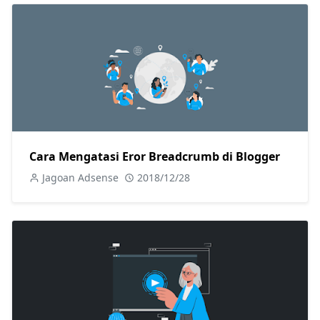
Cara Mengatasi Eror Breadcrumb di Blogger
Jagoan Adsense
2018/12/28