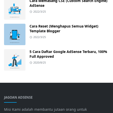
Cara Memasang CSE (Custom Search Engine)
AdSense
2022/3/25
Cara Reset (Menghapus Semua Widget)
Template Blogger
2022/3/25
5 Cara Daftar Google AdSense Terbaru, 100%
Full Approved
2020/8/25
JAGOAN ADSENSE
Misi Kami adalah membantu jutaan orang untuk